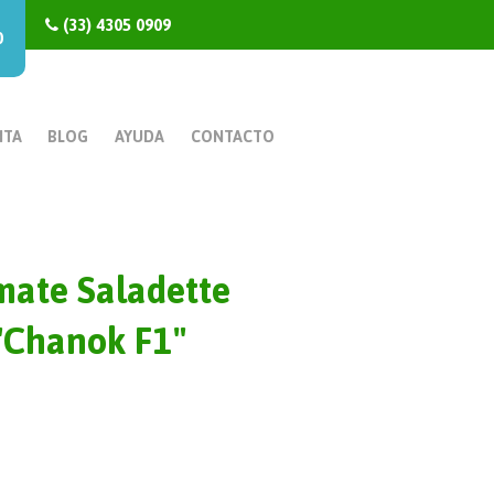
(33) 4305 0909
0
NTA
BLOG
AYUDA
CONTACTO
mate Saladette
"Chanok F1"