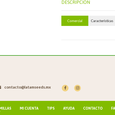
DESCRIPCIÓN
Comercial
Características
contacto@latamseeds.mx
MILLAS
MI CUENTA
TIPS
AYUDA
CONTACTO
F