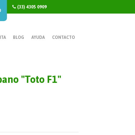
(33) 4305 0909
0
NTA
BLOG
AYUDA
CONTACTO
bano "Toto F1"