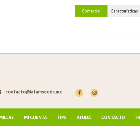
Comercial
Características
contacto@latamseeds.mx
MILLAS
MI CUENTA
TIPS
AYUDA
CONTACTO
F